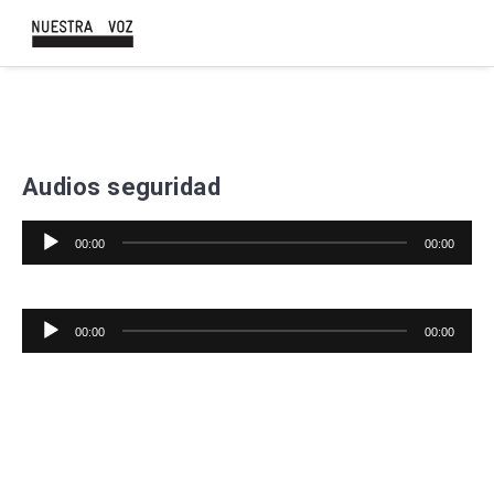
Audios seguridad
Reproductor
00:00
00:00
de
audio
Reproductor
00:00
00:00
de
audio